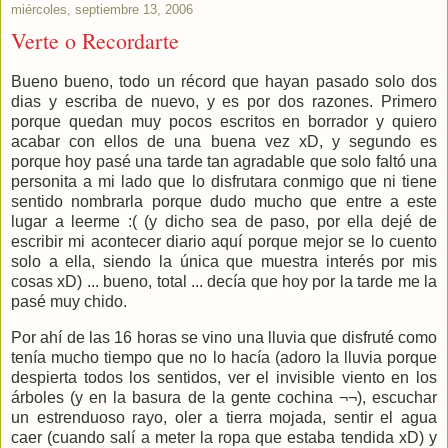
miércoles, septiembre 13, 2006
Verte o Recordarte
Bueno bueno, todo un récord que hayan pasado solo dos
dias y escriba de nuevo, y es por dos razones. Primero
porque quedan muy pocos escritos en borrador y quiero
acabar con ellos de una buena vez xD, y segundo es
porque hoy pasé una tarde tan agradable que solo faltó una
personita a mi lado que lo disfrutara conmigo que ni tiene
sentido nombrarla porque dudo mucho que entre a este
lugar a leerme :( (y dicho sea de paso, por ella dejé de
escribir mi acontecer diario aquí porque mejor se lo cuento
solo a ella, siendo la única que muestra interés por mis
cosas xD) ... bueno, total ... decía que hoy por la tarde me la
pasé muy chido.
Por ahí de las 16 horas se vino una lluvia que disfruté como
tenía mucho tiempo que no lo hacía (adoro la lluvia porque
despierta todos los sentidos, ver el invisible viento en los
árboles (y en la basura de la gente cochina ¬¬), escuchar
un estrenduoso rayo, oler a tierra mojada, sentir el agua
caer (cuando salí a meter la ropa que estaba tendida xD) y