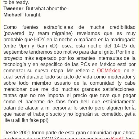
to be ready.
Tweener
: But what about the -
Michael
: Tonight.
Como fuentes extraoficiales de mucha credibilidad
(powered by team_migraine) revelamos que es muy
probable que HOY en la noche o mañana en la madrugada
(entre 9pm y 6am xD), osea esta noche del 14-15 de
septiembre tendremos otro motivo para dar el grito. Por fin el
proyecto más esperado por los amantes internautas de la
tecnología y en específico de las PCs en México está por
comenzar su nueva etapa. Me refiero a
OCMéxico
, en el
cual serví durante todo su ciclo de vida como moderador y
sobre todo miembro usuario de la comunidad (y cabe
mencionar que me dio muchas grandes satisfacciones,
tantas que no me importa el precio que tuve que pagar
como el hacerme de fans from hell que estúpidamente
tratan de atacar a mi persona, lo siento pero alguien tenía
que hacer el trabajo sucio y no lograrán su cometido, get a
life u all fkn fake ppl).
Desde 2001 formo parte de esta gran comunidad que ahora
ha dejado de ser OCMéXico para convertirse en
KnoIT
(una