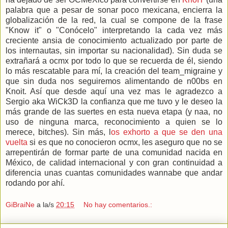
palabra que a pesar de sonar poco mexicana, encierra la
globalización de la red, la cual se compone de la frase
"Know it" o "Conócelo" interpretando la cada vez más
creciente ansia de conocimiento actualizado por parte de
los internautas, sin importar su nacionalidad). Sin duda se
extrañará a ocmx por todo lo que se recuerda de él, siendo
lo más rescatable para mí, la creación del team_migraine y
que sin duda nos seguiremos alimentando de n00bs en
Knoit. Así que desde aquí una vez mas le agradezco a
Sergio aka WiCk3D la confianza que me tuvo y le deseo la
más grande de las suertes en esta nueva etapa (y naa, no
uso de ninguna marca, reconocimiento a quien se lo
merece, bitches). Sin más, l
os exhorto a que se den una
vuelta
si es que no conocieron ocmx, les aseguro que no se
arrepentirán de formar parte de una comunidad nacida en
México, de calidad internacional y con gran continuidad a
diferencia unas cuantas comunidades wannabe que andar
rodando por ahí.
GiBraiNe
a la/s
20:15
No hay comentarios.: