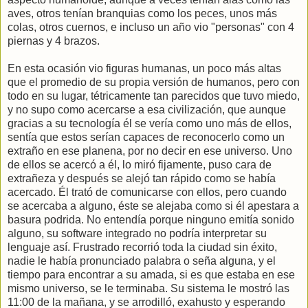
aves, otros tenían branquias como los peces, unos más
colas, otros cuernos, e incluso un año vio "personas" con 4
piernas y 4 brazos.
En esta ocasión vio figuras humanas, un poco más altas
que el promedio de su propia versión de humanos, pero con
todo en su lugar, tétricamente tan parecidos que tuvo miedo,
y no supo como acercarse a esa civilización, que aunque
gracias a su tecnología él se vería como uno más de ellos,
sentía que estos serían capaces de reconocerlo como un
extraño en ese planena, por no decir en ese universo. Uno
de ellos se acercó a él, lo miró fijamente, puso cara de
extrañeza y después se alejó tan rápido como se había
acercado. Él trató de comunicarse con ellos, pero cuando
se acercaba a alguno, éste se alejaba como si él apestara a
basura podrida. No entendía porque ninguno emitía sonido
alguno, su software integrado no podría interpretar su
lenguaje así. Frustrado recorrió toda la ciudad sin éxito,
nadie le había pronunciado palabra o seña alguna, y el
tiempo para encontrar a su amada, si es que estaba en ese
mismo universo, se le terminaba. Su sistema le mostró las
11:00 de la mañana, y se arrodilló, exahusto y esperando