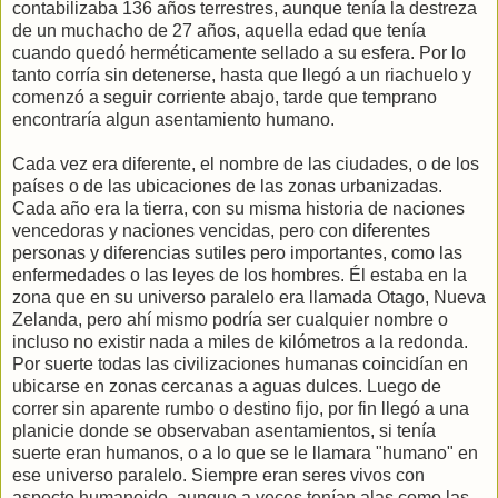
contabilizaba 136 años terrestres, aunque tenía la destreza
de un muchacho de 27 años, aquella edad que tenía
cuando quedó herméticamente sellado a su esfera. Por lo
tanto corría sin detenerse, hasta que llegó a un riachuelo y
comenzó a seguir corriente abajo, tarde que temprano
encontraría algun asentamiento humano.
Cada vez era diferente, el nombre de las ciudades, o de los
países o de las ubicaciones de las zonas urbanizadas.
Cada año era la tierra, con su misma historia de naciones
vencedoras y naciones vencidas, pero con diferentes
personas y diferencias sutiles pero importantes, como las
enfermedades o las leyes de los hombres. Él estaba en la
zona que en su universo paralelo era llamada Otago, Nueva
Zelanda, pero ahí mismo podría ser cualquier nombre o
incluso no existir nada a miles de kilómetros a la redonda.
Por suerte todas las civilizaciones humanas coincidían en
ubicarse en zonas cercanas a aguas dulces. Luego de
correr sin aparente rumbo o destino fijo, por fin llegó a una
planicie donde se observaban asentamientos, si tenía
suerte eran humanos, o a lo que se le llamara "humano" en
ese universo paralelo. Siempre eran seres vivos con
aspecto humanoide, aunque a veces tenían alas como las