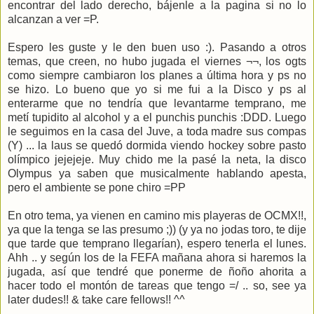
encontrar del lado derecho, bájenle a la pagina si no lo
alcanzan a ver =P.
Espero les guste y le den buen uso :). Pasando a otros
temas, que creen, no hubo jugada el viernes ¬¬, los ogts
como siempre cambiaron los planes a última hora y ps no
se hizo. Lo bueno que yo si me fui a la Disco y ps al
enterarme que no tendría que levantarme temprano, me
metí tupidito al alcohol y a el punchis punchis :DDD. Luego
le seguimos en la casa del Juve, a toda madre sus compas
(Y) ... la laus se quedó dormida viendo hockey sobre pasto
olímpico jejejeje. Muy chido me la pasé la neta, la disco
Olympus ya saben que musicalmente hablando apesta,
pero el ambiente se pone chiro =PP
En otro tema, ya vienen en camino mis playeras de OCMX!!,
ya que la tenga se las presumo ;)) (y ya no jodas toro, te dije
que tarde que temprano llegarían), espero tenerla el lunes.
Ahh .. y según los de la FEFA mañana ahora si haremos la
jugada, así que tendré que ponerme de ñoño ahorita a
hacer todo el montón de tareas que tengo =/ .. so, see ya
later dudes!! & take care fellows!! ^^