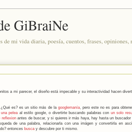
 de GiBraiNe
de mi vida diaria, poesía, cuentos, frases, opiniones, 
tos a mi parecer, el diseño está impecable y su interactividad hacen diverti
. ¿Qué es? es un sitio más de la
googlemanía
, pero este no es para obten
 una pelea
al estilo google, o divertirte buscando palabras con
un solo resu
 reflexion
antes de buscar, y si quieres ir más haya, hay hasta un buscado
squeda de una palabra, relacionarla con una imágen y convertirla en asc
dado? entonces
busca
y descubre por ti mismo.