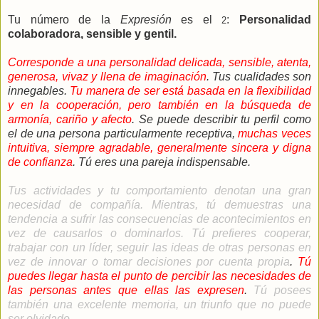
Tu número de la
Expresión
es el
:
Personalidad
2
colaboradora, sensible y gentil.
Corresponde a una personalidad delicada, sensible, atenta,
generosa, vivaz y llena de imaginación
. Tus cualidades son
innegables.
Tu manera de ser está basada en la flexibilidad
y en la cooperación, pero también en la búsqueda de
armonía, cariño y afecto
. Se puede describir tu perfil como
el de una persona particularmente receptiva,
muchas veces
intuitiva, siempre agradable, generalmente sincera y digna
de confianza
. Tú eres una pareja indispensable.
Tus actividades y tu comportamiento denotan una gran
necesidad de compañía. Mientras, tú demuestras una
tendencia a sufrir las consecuencias de acontecimientos en
vez de causarlos o dominarlos. Tú prefieres cooperar,
trabajar con un líder, seguir las ideas de otras personas en
vez de innovar o tomar decisiones por cuenta propia
.
Tú
puedes llegar hasta el punto de percibir las necesidades de
las personas antes que ellas las expresen
.
Tú posees
también una excelente memoria, un triunfo que no puede
ser olvidado.