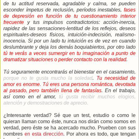
de tu actitud reservada, agradable y calma, se pueden
esconder ímpetus de reclusión, períodos inestables,
fases
de depresión en función de tu cuestionamiento interior
frecuente
y tus impulsos contradictorios: acción-inercia,
rapidez de las sensaciones-lentitud de los reflejos, deseos
espirituales-deseos físicos, intuición-indecisión, realismo-
inocencia. Si por un lado tu intuición es de vez en cuando
deslumbrante y deja los demás boquiabiertos, por otro lado
tú te verás a veces sumergir en tu imaginación a punto de
dramatizar situaciones o perder contacto con la realidad
.
Tú seguramente encontrarás el bienestar en el casamiento,
porque no te gusta mucho la soledad
.
Tu necesidad de
amor es enorme.
Tú eres una persona romántica, devotada
al pasado, pero también llena de fantasías
. En el trabajo,
así como en el amor,
tú gusta recibir muchos elogios,
atención y demostraciones de aprecio.
¿Interesante verdad? Sé que un test, estudio o como le
quieran llaman como éste, nunca nos dirán como somos en
verdad, pero éste se ha acercado mucho. Prueben con sus
nombres
en esta dirección
. Por ahora es todo, que tengan