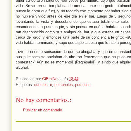
tener su corazón latiendo 400 veces por minuto, dejó que pasaran 1
vida. Se vio en un bar platicando amenamente con gente totalment
nuevo lo corta que fue), y no recordó ese momento por haber sido d
no hubiera vivido antes de ese día en el bar. Luego de 5 segund
levantando la vista y descubriendo que estaba totalmente solo.
ensordecedor lo puso en pie, y sin pensar en qué lo habría causado,
tan desconocido como sus amigos del bar y que estaba en ruinas,
cerca del oído, y entonces una parte de su conciencia le gritó: -¡¡
vida habían terminado, y supo que aquella cosa que lo había perseg
Tuvo la enorme sensación de que se ahogaba, y que en un instante 
sus pulmones se saciaban de aire tan ferozmente que no pudo com
contestar -“¡Aún no es momento! ¡Regrésalo!”, y sintió que algui
alcohol.
Publicadas por
GiBraiNe
a la/s
18:44
Etiquetas:
cuentos
,
e
,
personales
,
personas
No hay comentarios.:
Publicar un comentario