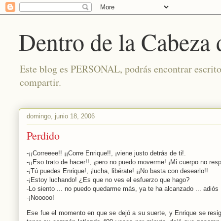
Dentro de la Cabeza
Este blog es PERSONAL, podrás encontrar escritos 
compartir.
domingo, junio 18, 2006
Perdido
-¡¡Correeee!! ¡¡Corre Enrique!!, ¡viene justo detrás de ti!.
-¡¡Eso trato de hacer!!, ¡pero no puedo moverme! ¡Mi cuerpo no res
-¡Tú puedes Enrique!, ¡lucha, libérate! ¡¡No basta con desearlo!!
-¡Estoy luchando! ¿Es que no ves el esfuerzo que hago?
-Lo siento ... no puedo quedarme más, ya te ha alcanzado ... adiós .
-¡Nooooo!
Ese fue el momento en que se dejó a su suerte, y Enrique se resig