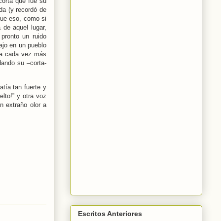
corta que fue su
da (y recordó de
que eso, como si
 de aquel lugar,
pronto un ruido
bajo en un pueblo
aba cada vez más
rdando su –corta-
tía tan fuerte y
lto!” y otra voz
n extraño olor a
Escritos Anteriores