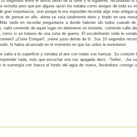
0 segundos entre el último latido de la serie y el siguiente, recordando lo 
e extraña pero que por alguna razón los trataba como amigos de toda su vi
e gran importancia, sino porque le era imposible recordar algo más antiguo 
os de pensar en ello, ahora se veía totalmente ebrio y tirado en una mesa
 Más tardó en recordar preguntarse a donde habrían ido todos cuando de 
 salió corriendo de aquel lugar sin detenerse un instante, corriendo calle a
 como si se tratase de una zona de guerra. El escalofriante ruido le son
Correee!! ¡¡Corre Enrique!!, ¡viene justo detrás de ti!. Sus 10 segundos reco
uido, lo había alcanzado en el momento en que los oídos le reventaron.
salía a la superficie y tomaba el aire con todas sus fuerzas. Su corazón la
prender nada, más que escuchar una voz apagada decir, -“Señor... ¡ha vue
en lo sumergía con fuerza al fondo del agua de nuevo, llevándose consigo u