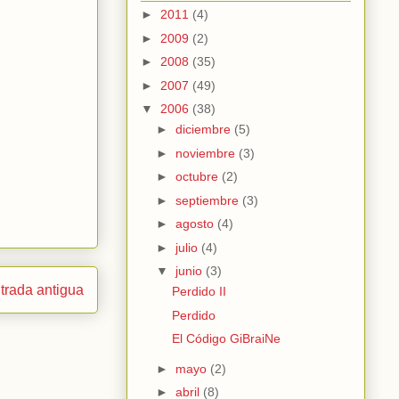
►
2011
(4)
►
2009
(2)
►
2008
(35)
►
2007
(49)
▼
2006
(38)
►
diciembre
(5)
►
noviembre
(3)
►
octubre
(2)
►
septiembre
(3)
►
agosto
(4)
►
julio
(4)
▼
junio
(3)
trada antigua
Perdido II
Perdido
El Código GiBraiNe
►
mayo
(2)
►
abril
(8)