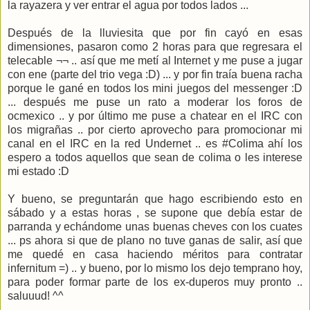
la rayazera y ver entrar el agua por todos lados ...
Después de la lluviesita que por fin cayó en esas
dimensiones, pasaron como 2 horas para que regresara el
telecable ¬¬ .. así que me metí al Internet y me puse a jugar
con ene (parte del trio vega :D) ... y por fin traía buena racha
porque le gané en todos los mini juegos del messenger :D
... después me puse un rato a moderar los foros de
ocmexico .. y por último me puse a chatear en el IRC con
los migrañas .. por cierto aprovecho para promocionar mi
canal en el IRC en la red Undernet .. es #Colima ahí los
espero a todos aquellos que sean de colima o les interese
mi estado :D
Y bueno, se preguntarán que hago escribiendo esto en
sábado y a estas horas , se supone que debía estar de
parranda y echándome unas buenas cheves con los cuates
... ps ahora si que de plano no tuve ganas de salir, así que
me quedé en casa haciendo méritos para contratar
infernitum =) .. y bueno, por lo mismo los dejo temprano hoy,
para poder formar parte de los ex-duperos muy pronto ..
saluuud! ^^