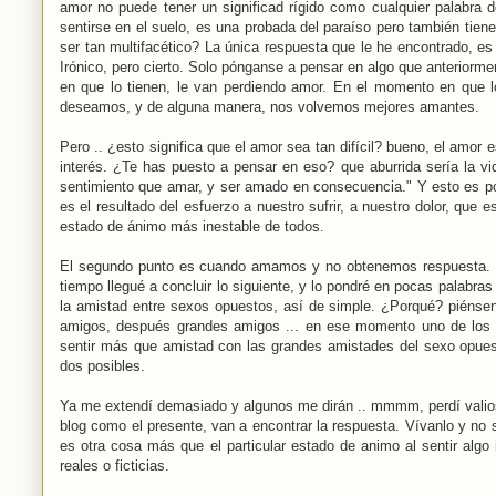
amor no puede tener un significad rígido como cualquier palabra de
sentirse en el suelo, es una probada del paraíso pero también tien
ser tan multifacético? La única respuesta que le he encontrado, 
Irónico, pero cierto. Solo pónganse a pensar en algo que anteriorm
en que lo tienen, le van perdiendo amor. En el momento en que l
deseamos, y de alguna manera, nos volvemos mejores amantes.
Pero .. ¿esto significa que el amor sea tan difícil? bueno, el amo
interés. ¿Te has puesto a pensar en eso? que aburrida sería la vi
sentimiento que amar, y ser amado en consecuencia." Y esto es po
es el resultado del esfuerzo a nuestro sufrir, a nuestro dolor, que
estado de ánimo más inestable de todos.
El segundo punto es cuando amamos y no obtenemos respuesta. Y a
tiempo llegué a concluir lo siguiente, y lo pondré en pocas palabra
la amistad entre sexos opuestos, así de simple. ¿Porqué? piénsen
amigos, después grandes amigos ... en ese momento uno de los do
sentir más que amistad con las grandes amistades del sexo opues
dos posibles.
Ya me extendí demasiado y algunos me dirán .. mmmm, perdí valios
blog como el presente, van a encontrar la respuesta. Vívanlo y no 
es otra cosa más que el particular estado de animo al sentir algo 
reales o ficticias.