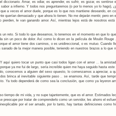
l diccionario. Amar, es odiar, es aprender, es sufrir, es gozar, es sentirse 
e sabor a infierno. Y todos nos preguntaremos (o por lo menos yo lo hago), ¿
es que a veces el amor duele, porque es lo que nos mantiene deseando, en c
ente querían demasiado y que ahora lo tienen. No me dejarán mentir, pero en 
o pierden, le van ganando amor. Así, mientras lejos está de nosotros está
r es un reto. Si todo lo que deseamos, lo tenemos en el momento en que lo que
da sin un poco de dolor. Así como lo dicen en la película de Moulin Rouge 
rque el amor tiene dos caminos, o es unidireccional, o es mutuo. Cuando ll
 es sanado de la mejor manera posible, teniendo en nuestros brazos a lo que 
quí quiero tocar un punto que casi todos ligan con el amor ... la amista
s porque ya me fui de largo, sería increíble quien me haya seguido hasta este
lo, conocemos a alguien del sexo opuesto, lo comenzamos a apreciar, a quer
s brinca al inevitable siguiente paso .. se enamora. Así, tarde que temp
to. Ya todo dependerá de como sea la conclusión, que como ya leyeron arr
o tiempo de mi vida, y no supe tajantemente, que es el amor. Estimados lec
se preocupe por tratar de comprenderlo como un servidor, les ahorro el esfuer
inexplicable por el ser amado, por lo tanto, hay tantas definiciones como hi