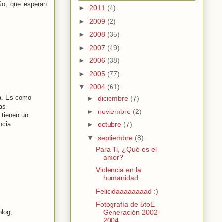
 So, que esperan
►
2011
(4)
►
2009
(2)
►
2008
(35)
►
2007
(49)
►
2006
(38)
►
2005
(77)
▼
2004
(61)
ia. Es como
►
diciembre
(7)
las
►
noviembre
(2)
 tienen un
ncia.
►
octubre
(7)
▼
septiembre
(8)
Para Ti, ¿Qué es el
amor?
Violencia en la
humanidad.
Felicidaaaaaaaad :)
Fotografía de 5toE
log,.
Generación 2002-
2004