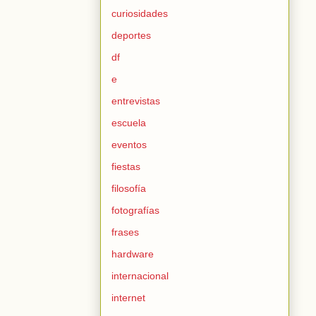
curiosidades
deportes
df
e
entrevistas
escuela
eventos
fiestas
filosofía
fotografías
frases
hardware
internacional
internet