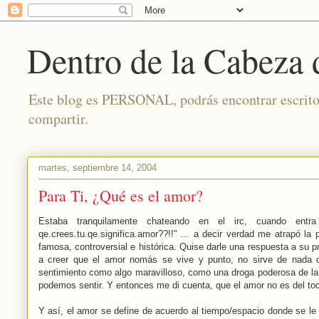
Dentro de la Cabeza
Este blog es PERSONAL, podrás encontrar escritos 
compartir.
martes, septiembre 14, 2004
Para Ti, ¿Qué es el amor?
Estaba tranquilamente chateando en el irc, cuando ent
qe.crees.tu.qe.significa.amor??!!" ... a decir verdad me atrapó 
famosa, controversial e histórica. Quise darle una respuesta a su 
a creer que el amor nomás se vive y punto, no sirve de nada q
sentimiento como algo maravilloso, como una droga poderosa de la f
podemos sentir. Y entonces me di cuenta, que el amor no es del tod
Y así, el amor se define de acuerdo al tiempo/espacio donde se le 