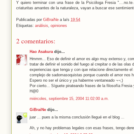
Y quiero terminar con una frase de la Psicóloga Fresia "....no.te.
criaturitas amantes de la naturaleza, vayan a buscar ese sentimiento
Publicadas por
GiBraiNe
a la/s
19:54
Etiquetas:
análisis
,
opiniones
2 comentarios:
Hao Asakura
dijo...
Hmmm... Eso de definir el amor es algo muy extenso y, com
tratar de definir el sonido del fuego al crepitar o de las ol
experiencias que tenga y con que relacione directamente el 
complejo de sadomasoquistas porque cuando el amor nos hi
Espero no ser el único y ya haberme ventaneado ¬¬;)
Por cierto... Síguete pirateando frases de la filosofía Fres
H@0
miércoles, septiembre 15, 2004 11:02:00 a.m.
GiBraiNe
dijo...
juar ... pues a la misma conclusión llegué en el blog ...
Ah, y no hay problemas legales con esas frases, tengo derec