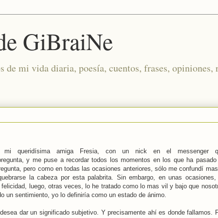
 de GiBraiNe
de mi vida diaria, poesía, cuentos, frases, opiniones, 
ra mi queridísima amiga Fresia, con un nick en el messenger qu
la pregunta, y me puse a recordar todos los momentos en los que ha pasado
pregunta, pero como en todas las ocasiones anteriores, sólo me confundí mas
uebrarse la cabeza por esta palabrita. Sin embargo, en unas ocasiones, 
elicidad, luego, otras veces, lo he tratado como lo mas vil y bajo que noso
o un sentimiento, yo lo definiría como un estado de ánimo.
desea dar un significado subjetivo. Y precisamente ahí es donde fallamos. P