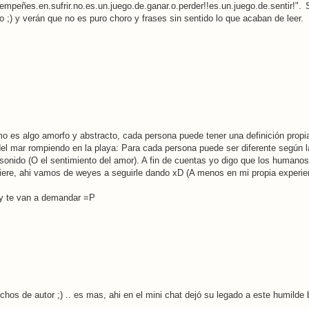
empeñes.en.sufrir.no.es.un.juego.de.ganar.o.perder!!es.un.juego.de.sentir!".
 ;) y verán que no es puro choro y frases sin sentido lo que acaban de leer.
o es algo amorfo y abstracto, cada persona puede tener una definición prop
as del mar rompiendo en la playa: Para cada persona puede ser diferente según 
sonido (O el sentimiento del amor). A fin de cuentas yo digo que los humanos
ere, ahi vamos de weyes a seguirle dando xD (A menos en mi propia experie
ia y te van a demandar =P
hos de autor ;) .. es mas, ahi en el mini chat dejó su legado a este humilde b