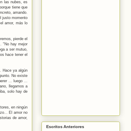
en las nubes, es
porque tiene que
oncreto, amando.
el justo momento
 el amor, más lo
remos, pierde el
.. "No hay mejor
ega a ser mutuo,
nos hace tener el
d. Hace ya algún
 punto. No existe
er ... luego ...
rano, llegamos a
iba, solo hay de
tores, en ningún
zo... El amor no
storias de amor,
Escritos Anteriores