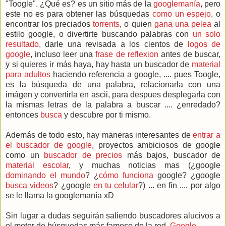
"Toogle". ¿Qué es? es un sitio más de la
googlemanía
, pero
este no es para obtener las búsquedas
como un espejo
, o
encontrar los preciados
torrents
, o quien
gana una pelea
al
estilo google, o divertirte buscando palabras con
un solo
resultado
, darle una revisada a los cientos de
logos de
google
, incluso leer una
frase de reflexion
antes de buscar,
y si quieres ir más haya, hay hasta un buscador de
material
para adultos
haciendo referencia a google, .... pues Toogle,
es la búsqueda de una palabra, relacionarla con una
imágen y convertirla en ascii, para despues desplegarla con
la mismas letras de la palabra a buscar .... ¿enredado?
entonces
busca
y descubre por ti mismo.
Además de todo esto, hay maneras interesantes de
entrar a
el buscador de google
, proyectos ambiciosos de google
como un
buscador de precios
más bajos, buscador de
material escolar
, y muchas noticias mas (¿google
dominando el mundo
? ¿
cómo funciona
google? ¿google
busca videos
? ¿google
en tu celular
?) ... en fin .... por algo
se le llama la googlemanía xD
Sin lugar a dudas seguirán saliendo buscadores alucivos a
el motor de búsquedas más famoso de la red.
Google
.